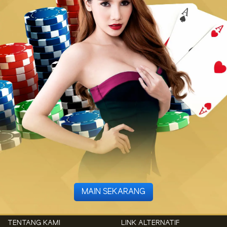
MAIN SEKARANG
TENTANG KAMI
LINK ALTERNATIF