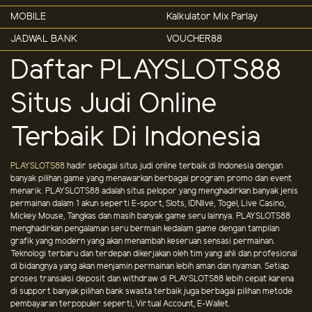
MOBILE
Kalkulator Mix Parlay
JADWAL BANK
VOUCHER88
Daftar PLAYSLOTS88
Situs Judi Online
Terbaik Di Indonesia
PLAYSLOTS88
hadir sebagai situs judi online terbaik di Indonesia dengan
banyak pilihan game yang menawarkan berbagai program promo dan event
menarik. PLAYSLOTS88 adalah situs pelopor yang menghadirkan banyak jenis
permainan dalam 1 akun seperti E-sport, Slots, IDNlive, Togel, Live Casino,
Mickey Mouse, Tangkas dan masih banyak game seru lainnya. PLAYSLOTS88
menghadirkan pengalaman seru bermain kedalam game dengan tampilan
grafik yang modern yang akan menambah keseruan sensasi permainan.
Teknologi terbaru dan terdepan dikerjakan oleh tim yang ahli dan profesional
di bidangnya yang akan menjamin permainan lebih aman dan nyaman. Setiap
proses transaksi deposit dan withdraw di PLAYSLOTS88 lebih cepat karena
di support banyak pilihan bank swasta terbaik juga berbagai pilihan metode
pembayaran terpopuler seperti, Virtual Account, E-Wallet.